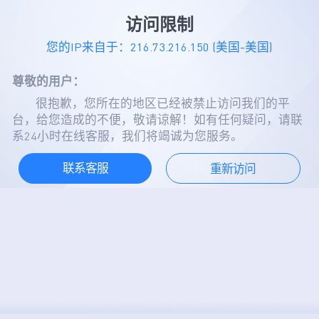
访问限制
您的IP来自于：
216.73.216.150
(美国-美国)
尊敬的用户：
很抱歉，您所在的地区已经被禁止访问我们的平
台，给您造成的不便，敬请谅解！如有任何疑问，请联
系24小时在线客服，我们将竭诚为您服务。
联系客服
重新访问