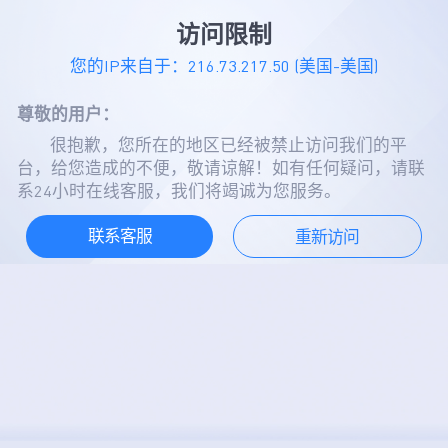
访问限制
您的IP来自于：
216.73.217.50
(美国-美国)
尊敬的用户：
很抱歉，您所在的地区已经被禁止访问我们的平
台，给您造成的不便，敬请谅解！如有任何疑问，请联
系24小时在线客服，我们将竭诚为您服务。
联系客服
重新访问